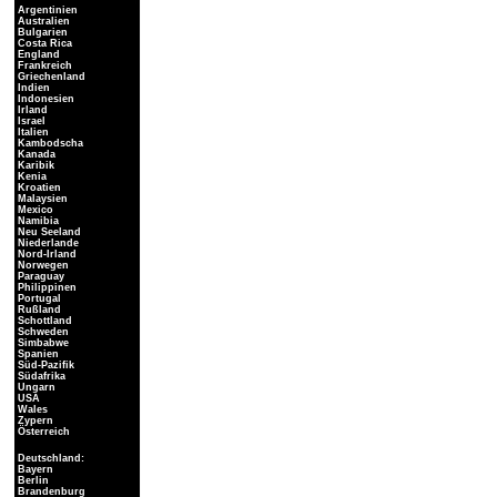
Argentinien
Australien
Bulgarien
Costa Rica
England
Frankreich
Griechenland
Indien
Indonesien
Irland
Israel
Italien
Kambodscha
Kanada
Karibik
Kenia
Kroatien
Malaysien
Mexico
Namibia
Neu Seeland
Niederlande
Nord-Irland
Norwegen
Paraguay
Philippinen
Portugal
Rußland
Schottland
Schweden
Simbabwe
Spanien
Süd-Pazifik
Südafrika
Ungarn
USA
Wales
Zypern
Österreich
Deutschland:
Bayern
Berlin
Brandenburg