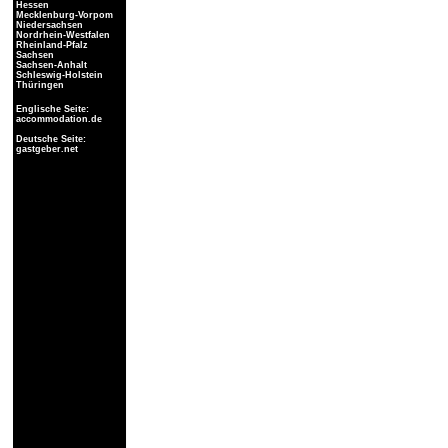
Hessen
Mecklenburg-Vorpom
Niedersachsen
Nordrhein-Westfalen
Rheinland-Pfalz
Sachsen
Sachsen-Anhalt
Schleswig-Holstein
Thüringen
Englische Seite:
accommodation.de
Deutsche Seite:
gastgeber.net