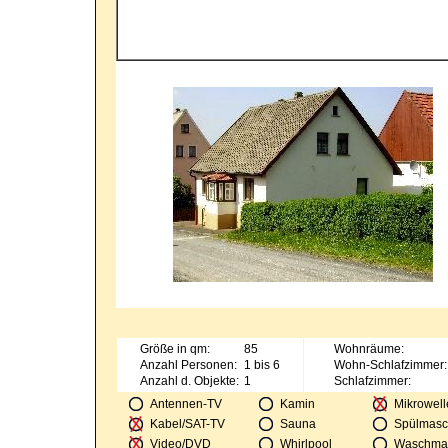
Größe in qm:
85
Wohnräume:
Anzahl Personen:
1 bis 6
Wohn-Schlafzimmer:
Anzahl d. Objekte:
1
Schlafzimmer:
Antennen-TV
Kamin
Mikrowell
Kabel/SAT-TV
Sauna
Spülmasc
Video/DVD
Whirlpool
Waschma