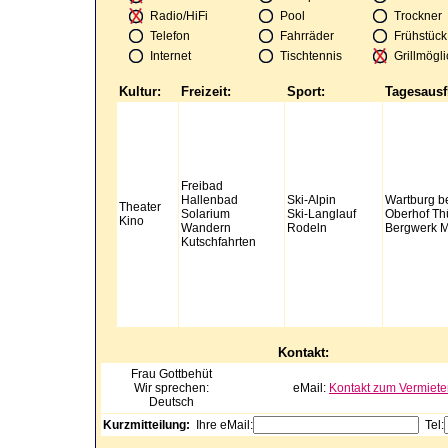
Radio/HiFi
Pool
Trockner
Telefon
Fahrräder
Frühstück
Internet
Tischtennis
Grillmögli
Kultur:
Freizeit:
Sport:
Tagesausf
Freibad
Hallenbad
Ski-Alpin
Wartburg b
Theater
Solarium
Ski-Langlauf
Oberhof Th
Kino
Wandern
Rodeln
Bergwerk M
Kutschfahrten
Kontakt:
Frau
Gottbehüt
Wir sprechen:
eMail:
Kontakt zum Vermiete
Deutsch
Kurzmitteilung:
Ihre eMail:
Tel: