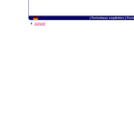
|
Ferienhaus empfehlen
|
Feri
zurück